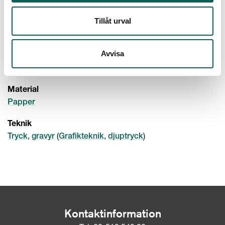
Svit/Serie (sv): Profana fester. Karusell på Arno med
Tillåt urval
anledning av bröllopet mellan Cosimo Medici och Maria
Maddalena av Österrike (NMG Orn 3674-3692
Avvisa
Samlingskategori
(
)
Ornamentstick
Grafik
Material
Papper
Teknik
,
(
,
)
Tryck
gravyr
Grafikteknik
djuptryck
Kontaktinformation