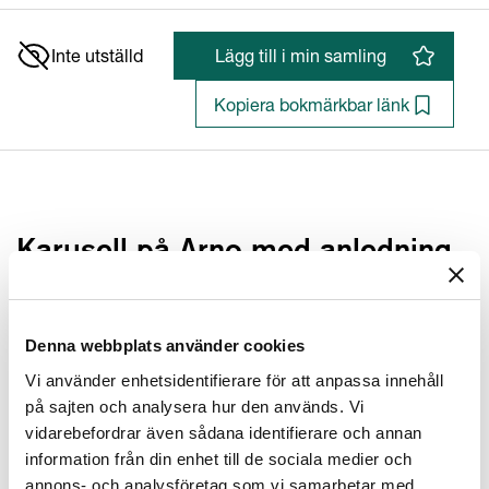
Inte utställd
Lägg till i min samling
Kopiera bokmärkbar länk
Karusell på Arno med anledning
av bröllopet mellan Cosimo (II)
Medici och Maria Maddalena av
Österrike 1608, Florens, blad nr
Denna webbplats använder cookies
Vi använder enhetsidentifierare för att anpassa innehåll
15
på sajten och analysera hur den används. Vi
Pierre Giffart (1637 - 1723)
vidarebefordrar även sådana identifierare och annan
information från din enhet till de sociala medier och
annons- och analysföretag som vi samarbetar med.