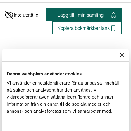
Inte utställd
Lägg till i min samling
Kopiera bokmärkbar länk
Apollon och nymfer
Denna webbplats använder cookies
Giovanni Francesco Penni (1488 - 1528)
Vi använder enhetsidentifierare för att anpassa innehåll
på sajten och analysera hur den används. Vi
vidarebefordrar även sådana identifierare och annan
Konstnär/Tillverkare
information från din enhet till de sociala medier och
Konstnär
:
Giovanni Francesco Penni (1488 - 1528)
annons- och analysföretag som vi samarbetar med.
Tidigare attribution
:
Giulio Romano (1499 - 1546)
Material / Teknik