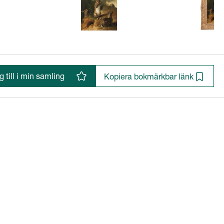
 till i min samling
Kopiera bokmärkbar länk