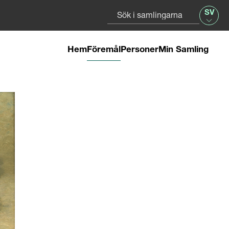
SV
Hem
Föremål
Personer
Min Samling