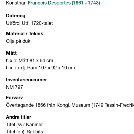
Konstnär
:
François Desportes (1661 - 1743)
Datering
Utförd: Utf. 1720-talet
Material / Teknik
Olja på duk
Mått
h x b: Mått 81 x 64 cm
h x b x dj: Ram 107 x 92 x 10 cm
Inventarienummer
NM 797
Förvärv
Övertagande 1866 från Kongl. Museum (1749 Tessin-Fredrik 
Andra titlar
Titel (sv): Kaniner
Titel (en): Rabbits