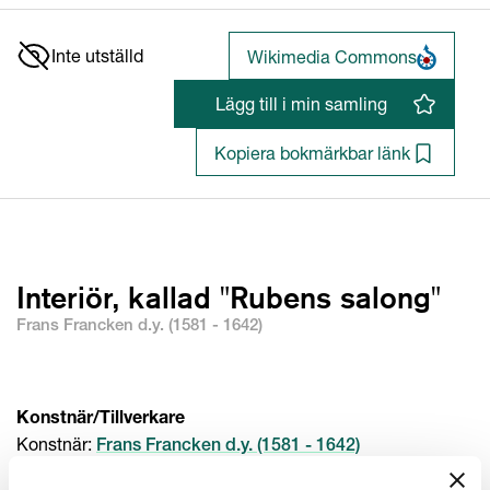
Inte utställd
Wikimedia Commons
Lägg till i min samling
Kopiera bokmärkbar länk
Interiör, kallad "Rubens salong"
Frans Francken d.y. (1581 - 1642)
Konstnär/Tillverkare
Konstnär
:
Frans Francken d.y. (1581 - 1642)
Konstnär
:
Cornelis de Vos (1584 - 1651), Osäker