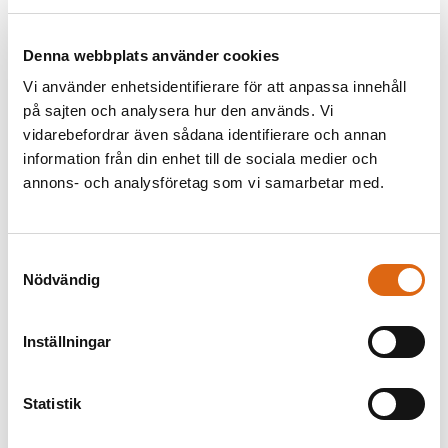
attribution
Denna webbplats använder cookies
Datering
Utförd: 1620-talet
Vi använder enhetsidentifierare för att anpassa innehåll
på sajten och analysera hur den används. Vi
Material / Teknik
vidarebefordrar även sådana identifierare och annan
Olja på ek
information från din enhet till de sociala medier och
annons- och analysföretag som vi samarbetar med.
Mått
h x b: Mått 75 x 115 cm
h x b x dj: Ram 99 x 141 x 6 cm
Samtyckesval
Inventarienummer
Nödvändig
NM 407
Inställningar
Förvärv
Övertagande 1865 från Kongl. Museum (Lovisa Ulrika
1760)
Statistik
Andra titlar