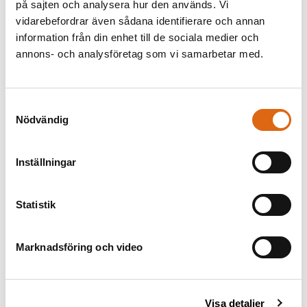
på sajten och analysera hur den används. Vi
Datering
vidarebefordrar även sådana identifierare och annan
Signerad: Sign. 1595
information från din enhet till de sociala medier och
annons- och analysföretag som vi samarbetar med.
Material / Teknik
Pennteckning i brunt, akvarellerad på papper
Mått
Samtyckesval
h x b: 46 x 42 cm uppklistrat på bakgrundspapper
Nödvändig
Inventarienummer
NMH CC 165
Inställningar
Förvärv
Gåva 1941 av Eric Langenskiöld. Tidigare i familjen
Statistik
Cronstedts samling, Fullerö
Marknadsföring och video
Andra titlar
Titel (sv): Förslag till dekorering av Cappella Caetani i S.
Pudenziana, Rom. Sektion
Titel (en): Rome: Santa Pudenziana, Caetani Chapel,
Visa detaljer