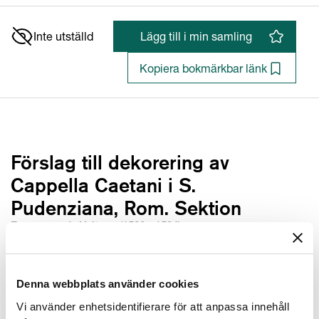
Inte utställd
Lägg till i min samling
Kopiera bokmärkbar länk
Förslag till dekorering av
Cappella Caetani i S.
Pudenziana, Rom. Sektion
Francesco da Volterra (1530 - 1594)
Denna webbplats använder cookies
Konstnär/Tillverkare
Utförd av
:
Francesco da Volterra (1530 - 1594)
Vi använder enhetsidentifierare för att anpassa innehåll