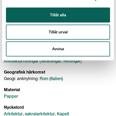
transversal section towards the altar, 1591
Tidigare: Proposal for Wall Decoration of the Caetani
Chapel in S. Pudenziana, Rome. Section
Tillåt alla
Beskrivning
Beskrivning: Motivkategori: Arkitektur, sakralarkitektur,
Tillåt urval
kapell
Plats: Rom, Italien
Avvisa
Samlingskategori
(
,
)
Arkitekturritningar
Teckningar
Ritningar
Geografisk härkomst
Geogr. anknytning:
(
)
Rom
Italien
Material
Papper
Nyckelord
,
,
Arkitektur
sakralarkitektur
Kapell