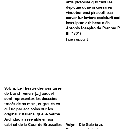
artis pictoriae quo tabulae
depictae quae in caesareâ
vindobonensi pinacotheca
servantur leviore caelaturâ aeri
insculptae exhibentur àb
Antonio Iosepho de Prenner P.
III (1731)
Ingen uppgift
Volym: Le Theatre des peintures
de David Teniers [...] auquel
sont representez les desseins
tracés de sa main, et graués en
cuiure par ses soins sur les
originaux Italiens, que le Serme
Archiduc à assemblé en son
cabinet de la Cour de Brusselles