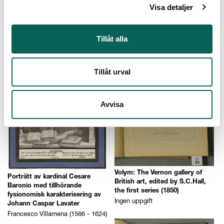
1805)
Jean-Baptiste Greuze (1725 -
Visa detaljer
1805)
Tillåt alla
Tillåt urval
Avvisa
Volym: The Vernon gallery of
Porträtt av kardinal Cesare
British art, edited by S.C.Hall,
Baronio med tillhörande
the first series (1850)
fysionomisk karakterisering av
Ingen uppgift
Johann Caspar Lavater
Francesco Villamena (1566 - 1624)