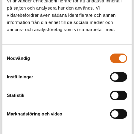
Vi använder enhetsidentifierare för att anpassa innehåll
på sajten och analysera hur den används. Vi
vidarebefordrar även sådana identifierare och annan
information från din enhet till de sociala medier och
annons- och analysföretag som vi samarbetar med.
Det finns inte mera tid. Blad 19
ur Los Desastres De la Guerra
Francisco Goya y Lucientes (1746
Samtyckesval
- 1828)
Nödvändig
Germanicus död
Nicolas Poussin (1594 - 1665)
Inställningar
Statistik
Marknadsföring och video
Blad 1 och 5 i häftet "IVe Cahier
de Têtes de differens
Blad 2 och 6 i häftet "IVe Cahier
Caracteres"
de Têtes de differens
Jean-Baptiste Greuze (1725 -
Caracteres"