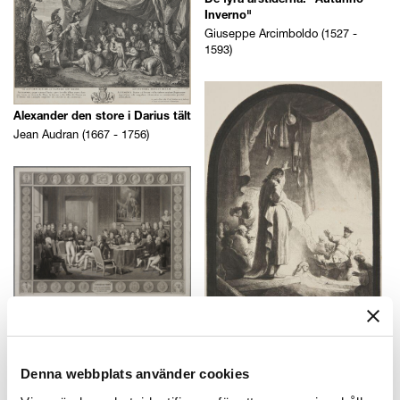
De fyra årstiderna: "Autunno
Inverno"
Giuseppe Arcimboldo (1527 -
1593)
Alexander den store i Darius tält
Jean Audran (1667 - 1756)
Wienkongressen
Jean Baptiste Isabey (1767 -
1855)
Lazarus uppväckande
Rembrandt Harmensz. van Rijn
Denna webbplats använder cookies
(1606 - 1669)