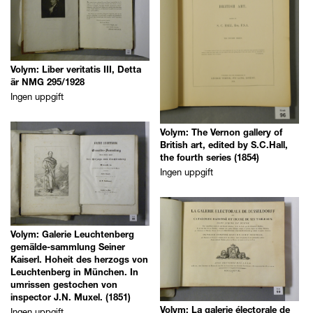
Volym: Liber veritatis III, Detta
är NMG 295/1928
Ingen uppgift
Volym: The Vernon gallery of
British art, edited by S.C.Hall,
the fourth series (1854)
Ingen uppgift
Volym: Galerie Leuchtenberg
gemälde-sammlung Seiner
Kaiserl. Hoheit des herzogs von
Leuchtenberg in München. In
umrissen gestochen von
inspector J.N. Muxel. (1851)
Ingen uppgift
Volym: La galerie électorale de