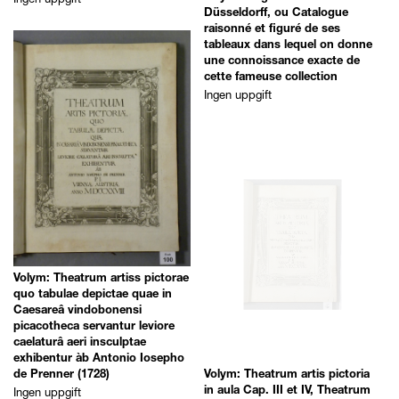
Düsseldorff, ou Catalogue
raisonné et figuré de ses
tableaux dans lequel on donne
une connoissance exacte de
cette fameuse collection
Ingen uppgift
Volym: Theatrum artiss pictorae
quo tabulae depictae quae in
Caesareâ vindobonensi
picacotheca servantur leviore
caelaturâ aeri insculptae
exhibentur àb Antonio Iosepho
Volym: Theatrum artis pictoria
de Prenner (1728)
Ingen uppgift
in aula Cap. III et IV, Theatrum