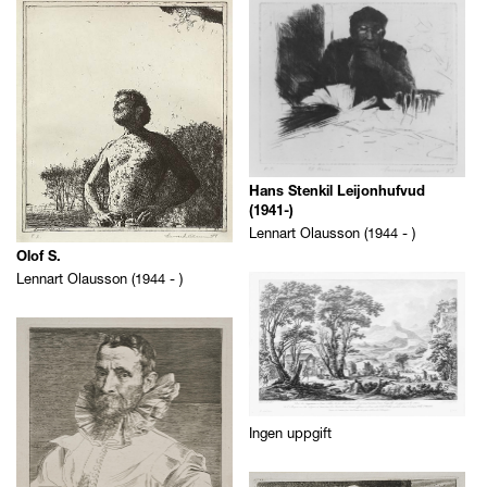
Sök Avbildad person
Samlingskategori
Sök Samlingskategori
Geografisk härkomst
Sök Geografisk
härkomst
Hans Stenkil Leijonhufvud
Material
(1941-)
Lennart Olausson (1944 - )
Sök Material
Olof S.
Lennart Olausson (1944 - )
Teknik
Sök Teknik
Motivkategori
Sök Motivkategori
Ingen uppgift
Avbildad plats
Sök Avbildad plats