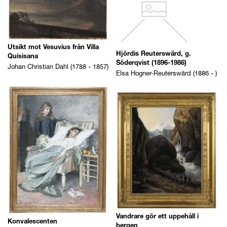
Sök Teknik
Motivkategori
Utsikt mot Vesuvius från Villa
Sök Motivkategori
Hjördis Reuterswärd, g.
Quisisana
Söderqvist (1896-1986)
Johan Christian Dahl (1788 - 1857)
Avbildad plats
Elsa Hogner-Reuterswärd (1886 - )
Sök Avbildad plats
Datering
Vandrare gör ett uppehåll i
Konvalescenten
bergen