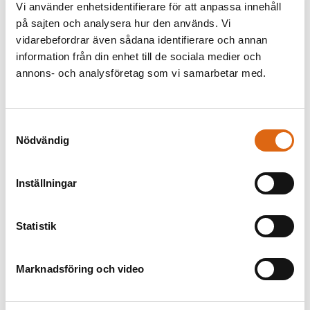
Vi använder enhetsidentifierare för att anpassa innehåll
Palermo och Monte Pellegrino
Thomas Fearnley (1802 - 1842)
på sajten och analysera hur den används. Vi
Ateljéinteriör med konstnärer i
vidarebefordrar även sådana identifierare och annan
arbete
Auguste-Xavier LePrince (1799 -
information från din enhet till de sociala medier och
1826)
annons- och analysföretag som vi samarbetar med.
Samtyckesval
Nödvändig
Inställningar
Marina Piccola, Capri
Louis Gurlitt (1812 - 1897)
Kvinna som flätar sitt hår
Statistik
Ludvig August Smith (1820 - 1906)
Marknadsföring och video