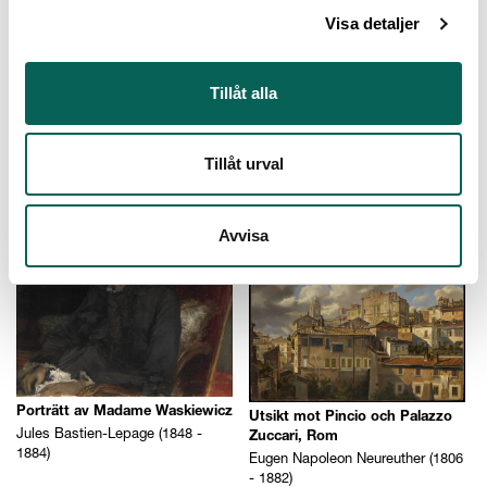
Visa detaljer
Tillåt alla
Ek och björk. Vår
Karl Julius von Leypold (1806 -
1874)
Tillåt urval
Modellstudie
Christoffer Wilhelm Eckersberg
(1783 - 1853)
Avvisa
Porträtt av Madame Waskiewicz
Utsikt mot Pincio och Palazzo
Jules Bastien-Lepage (1848 -
Zuccari, Rom
1884)
Eugen Napoleon Neureuther (1806
- 1882)