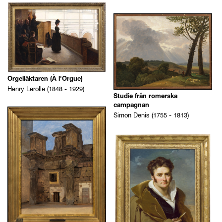
Orgelläktaren (À l'Orgue)
Henry Lerolle (1848 - 1929)
Studie från romerska
campagnan
Simon Denis (1755 - 1813)