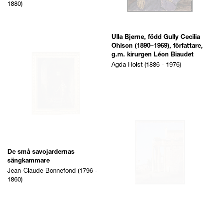
1880)
Ulla Bjerne, född Gully Cecilia
Ohlson (1890–1969), författare,
g.m. kirurgen Léon Biaudet
Agda Holst (1886 - 1976)
De små savojardernas
sängkammare
Antonius Pius och Faustinas
Jean-Claude Bonnefond (1796 -
tempel (San Lorenzo in
1860)
Miranda), Rom
Lancelot-Théodore Turpin de
Crissé (1782 - 1859)