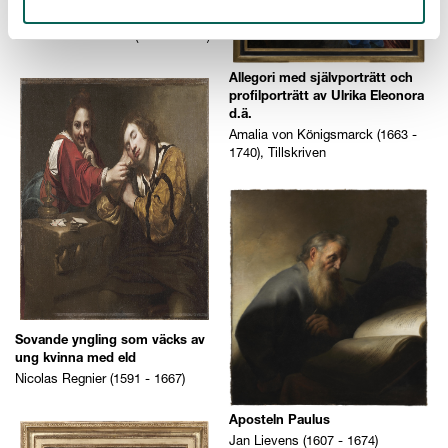
Sverige
Johan David Swartz (1678 - 1729)
Allegori med självporträtt och
profilporträtt av Ulrika Eleonora
d.ä.
Amalia von Königsmarck (1663 -
1740), Tillskriven
Sovande yngling som väcks av
ung kvinna med eld
Nicolas Regnier (1591 - 1667)
Aposteln Paulus
Jan Lievens (1607 - 1674)