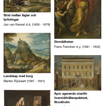
Motivkategori
Sök Motivkategori
Strid mellan fåglar och
fyrfotingar
Avbildad plats
Jan van Kessel d.ä. (1626 - 1679)
Sök Avbildad plats
Datering
Givmildheten
Frans Francken d.y. (1581 - 1642)
Landskap med borg
Marten Rijckaert (1587 - 1631)
Apor agerande utanför
överståthållarepalatset,
Stockholm