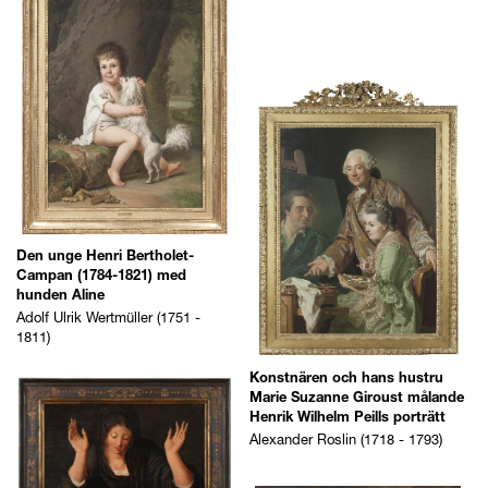
Den unge Henri Bertholet-
Campan (1784-1821) med
hunden Aline
Adolf Ulrik Wertmüller (1751 -
1811)
Konstnären och hans hustru
Marie Suzanne Giroust målande
Henrik Wilhelm Peills porträtt
Alexander Roslin (1718 - 1793)
Ung kvinna som sörjer en död
duva, en rapphöna och en