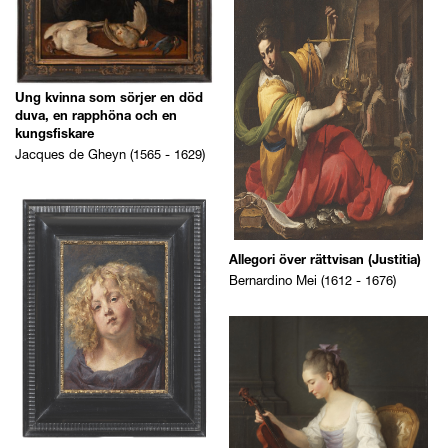
kungsfiskare
Jacques de Gheyn (1565 - 1629)
Allegori över rättvisan (Justitia)
Bernardino Mei (1612 - 1676)
Studie av ett pojkhuvud
Thomas Willeboirts Bosschaert ( -
1654)
Porträtt av en violinist