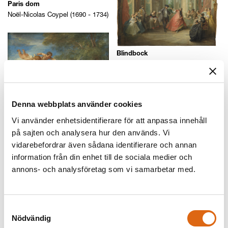
Paris dom
Noël-Nicolas Coypel (1690 - 1734)
Blindbock
Nicolas Lancret (1690 - 1743)
Denna webbplats använder cookies
Vi använder enhetsidentifierare för att anpassa innehåll
på sajten och analysera hur den används. Vi
vidarebefordrar även sådana identifierare och annan
information från din enhet till de sociala medier och
annons- och analysföretag som vi samarbetar med.
Venus och Adonis
François LeMoyne (1688 - 1737)
Samtyckesval
Taxen Pehr med jaktbyte
Nödvändig
Jean-Baptiste Oudry (1686 -