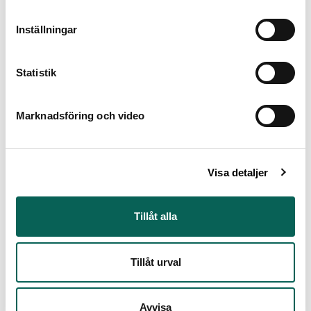
1755)
Inställningar
Statistik
Venus triumf
François Boucher (1703 - 1770)
Marknadsföring och video
Visa detaljer
Modehandlerskan
François Boucher (1703 - 1770)
Tillåt alla
Tillåt urval
Karl XII (1682-1718), pfalzgreve
Avvisa
av Zweibrücken, kung av