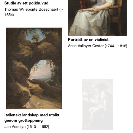
Anne Vallayer-Coster (1744 - 1818)
Italienskt landskap med utsikt
genom grottöppning
Jan Asselyn (1610 - 1652)
David med Goliats avhuggna
huvud
Domenico Fetti ( - 1624)