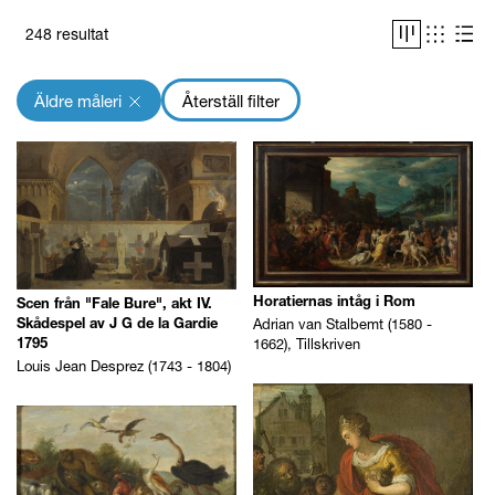
Konstnär/Tillverkare
Visa endast
248 resultat
Utställd
Sök Konstnär/Tillverkare
Har bild
Äldre måleri
Återställ filter
Avbildad person
Med beskrivning
Sök Avbildad person
Samlingskategori
Sök Samlingskategori
Geografisk härkomst
Sök Geografisk
Horatiernas intåg i Rom
Scen från "Fale Bure", akt IV.
Adrian van Stalbemt (1580 -
härkomst
Skådespel av J G de la Gardie
1662), Tillskriven
1795
Material
Louis Jean Desprez (1743 - 1804)
Sök Material
Teknik
Sök Teknik