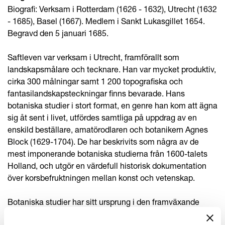
Biografi: Verksam i Rotterdam (1626 - 1632), Utrecht (1632
- 1685), Basel (1667). Medlem i Sankt Lukasgillet 1654.
Begravd den 5 januari 1685.
Saftleven var verksam i Utrecht, framförallt som
landskapsmålare och tecknare. Han var mycket produktiv,
cirka 300 målningar samt 1 200 topografiska och
fantasilandskapsteckningar finns bevarade. Hans
botaniska studier i stort format, en genre han kom att ägna
sig åt sent i livet, utfördes samtliga på uppdrag av en
enskild beställare, amatörodlaren och botanikern Agnes
Block (1629-1704). De har beskrivits som några av de
mest imponerande botaniska studierna från 1600-talets
Holland, och utgör en värdefull historisk dokumentation
över korsbefruktningen mellan konst och vetenskap.
Botaniska studier har sitt ursprung i den framväxande
botaniken och den nya vurmen för trädgårdsodling i