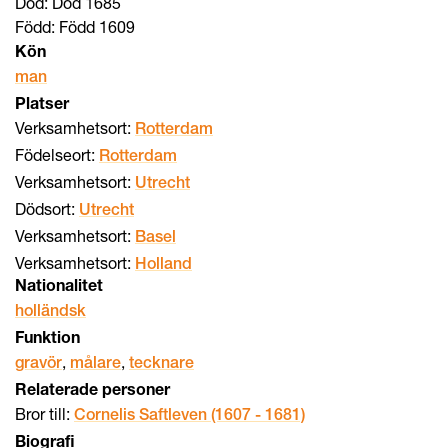
Död: Död 1685
Född: Född 1609
Kön
man
Platser
Verksamhetsort:
Rotterdam
Födelseort:
Rotterdam
Verksamhetsort:
Utrecht
Dödsort:
Utrecht
Verksamhetsort:
Basel
Verksamhetsort:
Holland
Nationalitet
holländsk
Funktion
,
,
gravör
målare
tecknare
Relaterade personer
Bror till:
Cornelis Saftleven (1607 - 1681)
Biografi