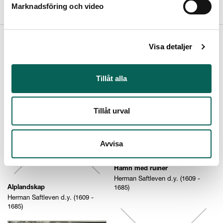
http://vocab.getty.edu/ulan/500012140
Marknadsföring och video
Visa detaljer
Relaterade objekt
(
14
)
Tillåt alla
Tillåt urval
Avvisa
Hamn med ruiner
Herman Saftleven d.y. (1609 -
1685)
Alplandskap
Herman Saftleven d.y. (1609 -
1685)