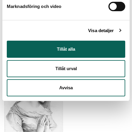
Marknadsföring och video
Apostel
Antonio Allegri da Correggio (1489
- 1534)
Visa detaljer
Apostel
Antonio Allegri da Correggio (1489
Tillåt alla
- 1534)
Tillåt urval
Avvisa
Barnhufvud
Okänd