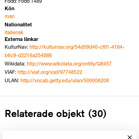
Född: Född 1489
Kön
man
Nationalitet
italiensk
Externa länkar
KulturNav:
http://kulturnav.org/54d59d40-cf91-4164-
b6c9-d2216a254886
Wikidata:
http://www.wikidata.org/entity/Q8457
VIAF:
http://viaf.org/viaf/97748522
ULAN:
http://vocab.getty.edu/ulan/500006208
Relaterade objekt
(
30
)