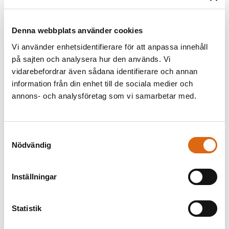
Denna webbplats använder cookies
Vi använder enhetsidentifierare för att anpassa innehåll
på sajten och analysera hur den används. Vi
vidarebefordrar även sådana identifierare och annan
information från din enhet till de sociala medier och
annons- och analysföretag som vi samarbetar med.
Änglahuvud
Antonio Allegri da Correggio (1489
Samtyckesval
- 1534)
Nödvändig
Academie. Ung man liggande
på ryggen, sedd i förkortning
Inställningar
Okänd
Statistik