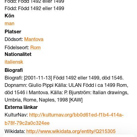
Född: Född 1492 eller 1499
Född: Född 1492 eller 1499
Kön
man
Platser
Dödsort:
Mantova
Födelseort:
Rom
Nationalitet
italiensk
Biografi
Biografi: [2001-11-13] Född 1492 eller 1499, död 1546.
Dopnamn: Giulio Pippi Källa: ULAN Född i ca 1499 Rom,
död 1546 i Mantova. Källa: P. Bjurström: Italian drawings,
Umbria, Rome, Naples, 1998 [KAW]
Externa länkar
KulturNav:
http://kulturnav.org/bb0d61ed-f1b4-414a-
b78f-79c2a0c324ee
Wikidata:
http://www.wikidata.org/entity/Q215305