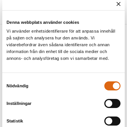
VIAF:
http://viaf.org/viaf/74007636
ULAN:
http://vocab.getty.edu/ulan/500115304
Denna webbplats använder cookies
Vi använder enhetsidentifierare för att anpassa innehåll
Relaterade objekt
(
123
)
på sajten och analysera hur den används. Vi
vidarebefordrar även sådana identifierare och annan
information från din enhet till de sociala medier och
annons- och analysföretag som vi samarbetar med.
Samtyckesval
Nödvändig
Allegori över segern
Inställningar
Adamo Scultori (1530 - 1587)
Statistik