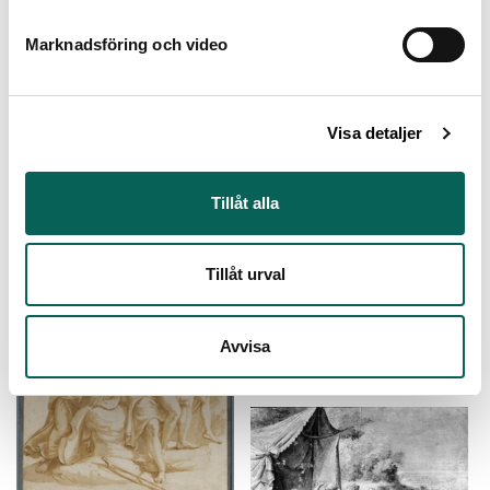
Marknadsföring och video
Altarädikula
Giulio Romano (1499 - 1546)
Visa detaljer
Antik offerscen
Tillåt alla
Giulio Romano (1499 - 1546)
Tillåt urval
Avvisa
Antikt fartyg med flera personer
Okänd