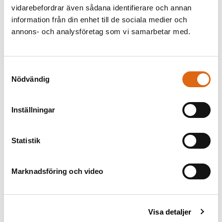
vidarebefordrar även sådana identifierare och annan
information från din enhet till de sociala medier och
annons- och analysföretag som vi samarbetar med.
Samtyckesval
Nödvändig
Afrika, ur svit med de fyra
Allegori över kriget
Philip Galle (1537 - 1612)
världsdelarna
Marcus Gerards (1520 -)
Inställningar
Statistik
Marknadsföring och video
Visa detaljer
Allegori över ordspråk
Philip Galle (1537 - 1612)
Amerika, ur svit med de fyra