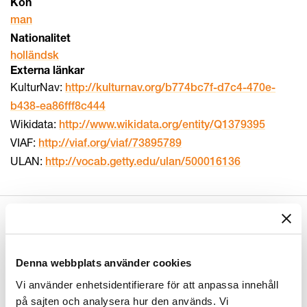
Kön
man
Nationalitet
holländsk
Externa länkar
KulturNav:
http://kulturnav.org/b774bc7f-d7c4-470e-
b438-ea86fff8c444
Wikidata:
http://www.wikidata.org/entity/Q1379395
VIAF:
http://viaf.org/viaf/73895789
ULAN:
http://vocab.getty.edu/ulan/500016136
Relaterade objekt
(
99
)
Denna webbplats använder cookies
Vi använder enhetsidentifierare för att anpassa innehåll
på sajten och analysera hur den används. Vi