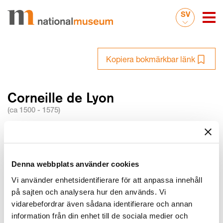
SV
Kopiera bokmärkbar länk
Corneille de Lyon
(ca 1500 - 1575)
Namnvarianter
auktoriserad namnform: Corneille de Lyon
Denna webbplats använder cookies
alternativt namn: Corneille de la Haye
Vi använder enhetsidentifierare för att anpassa innehåll
Datum
på sajten och analysera hur den används. Vi
Levnadsår: ca 1500 - 1575
vidarebefordrar även sådana identifierare och annan
Död: död ca 1575
information från din enhet till de sociala medier och