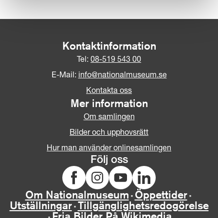
Kontaktinformation
Tel:
08-519 543 00
E-Mail:
info@nationalmuseum.se
Kontakta oss
Mer information
Om samlingen
Bilder och upphovsrätt
Hur man använder onlinesamlingen
Följ oss
Om Nationalmuseum
Öppettider
Utställningar
Tillgänglighetsredogörelse
Fria Bilder På Wikimedia