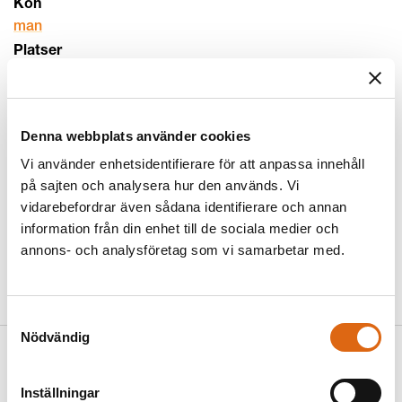
Kön
man
Platser
Dödsort:
Piacenza
Födelseort:
Genova
Nationalitet
Denna webbplats använder cookies
italiensk
Vi använder enhetsidentifierare för att anpassa innehåll
Funktion
,
,
,
på sajten och analysera hur den används. Vi
etsare
tecknare
grafiker
målare
vidarebefordrar även sådana identifierare och annan
Externa länkar
information från din enhet till de sociala medier och
Wikidata:
http://www.wikidata.org/entity/Q3107077
annons- och analysföretag som vi samarbetar med.
VIAF:
http://viaf.org/viaf/37827500
ULAN:
http://vocab.getty.edu/ulan/500000005
Samtyckesval
Nödvändig
Relaterade objekt
(
1
)
Inställningar