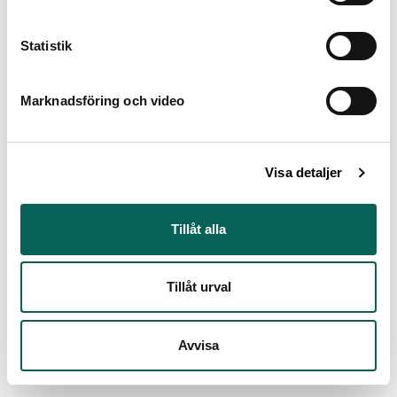
Statistik
Marknadsföring och video
Visa detaljer
Tillåt alla
Tillåt urval
Stående figur, sedd snett
bakifrån
Giovanni Battista Merano (1632 -
Avvisa
1698)