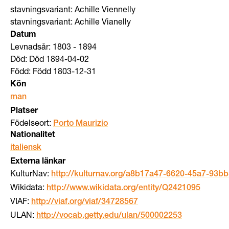
stavningsvariant: Achille Viennelly
stavningsvariant: Achille Vianelly
Datum
Levnadsår: 1803 - 1894
Död: Död 1894-04-02
Född: Född 1803-12-31
Kön
man
Platser
Födelseort:
Porto Maurizio
Nationalitet
italiensk
Externa länkar
KulturNav:
http://kulturnav.org/a8b17a47-6620-45a7-93b
Wikidata:
http://www.wikidata.org/entity/Q2421095
VIAF:
http://viaf.org/viaf/34728567
ULAN:
http://vocab.getty.edu/ulan/500002253