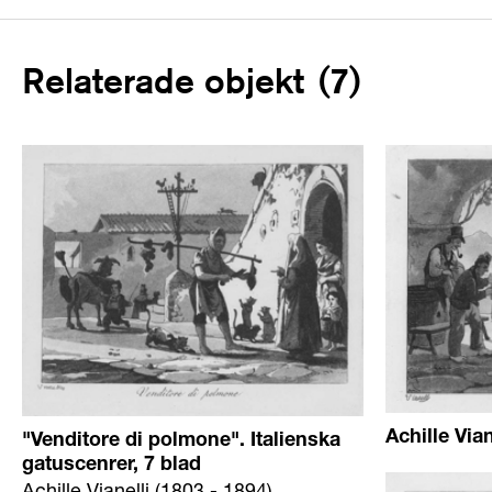
Relaterade objekt
(
7
)
Achille Vian
"Venditore di polmone". Italienska
gatuscenrer, 7 blad
Achille Vianelli (1803 - 1894)