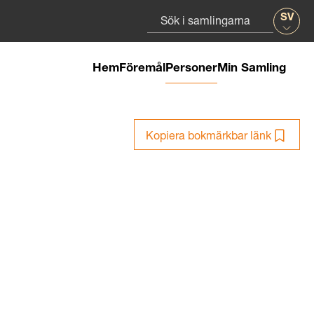
SV
Hem
Föremål
Personer
Min Samling
Kopiera bokmärkbar länk