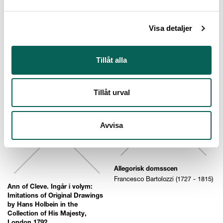
"S. Nilus a D.N.I.C. Crucifixo
Visa detaljer
ipsi apparente benedicitur"
Domenico Domenichino (egentl.
Zampieri) (1581 - 1641)
"Sima Virgo ab Angelo salutata"
Domenico Domenichino (egentl.
Tillåt alla
Zampieri) (1581 - 1641)
Tillåt urval
Avvisa
Allegorisk domsscen
Francesco Bartolozzi (1727 - 1815)
Ann of Cleve. Ingår i volym:
Imitations of Original Drawings
by Hans Holbein in the
Collection of His Majesty,