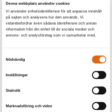
Denna webbplats använder cookies
Vi använder enhetsidentifierare för att anpassa innehåll
på sajten och analysera hur den används. Vi
vidarebefordrar även sådana identifierare och annan
information från din enhet till de sociala medier och
annons- och analysföretag som vi samarbetar med.
William Par.Ingår i volym:
"Cupid inspiring plants with
Samtyckesval
Imitations of Original Drawings
love"
Nödvändig
Francesco Bartolozzi (1727 - 1815)
by Hans Holbein in the
Collection of His Majesty,
London 1792.
Inställningar
Francesco Bartolozzi (1727 - 1815)
Statistik
Marknadsföring och video