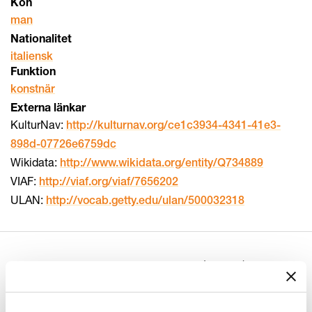
Kön
man
Nationalitet
italiensk
Funktion
konstnär
Externa länkar
KulturNav:
http://kulturnav.org/ce1c3934-4341-41e3-
898d-07726e6759dc
Wikidata:
http://www.wikidata.org/entity/Q734889
VIAF:
http://viaf.org/viaf/7656202
ULAN:
http://vocab.getty.edu/ulan/500032318
Relaterade objekt
(
104
)