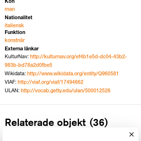
Kön
man
Nationalitet
italiensk
Funktion
konstnär
Externa länkar
KulturNav:
http://kulturnav.org/ef4b1e5d-dc04-43b2-
983b-bd78a2d0fbe5
Wikidata:
http://www.wikidata.org/entity/Q960581
VIAF:
http://viaf.org/viaf/17494662
ULAN:
http://vocab.getty.edu/ulan/500012526
Relaterade objekt
(
36
)