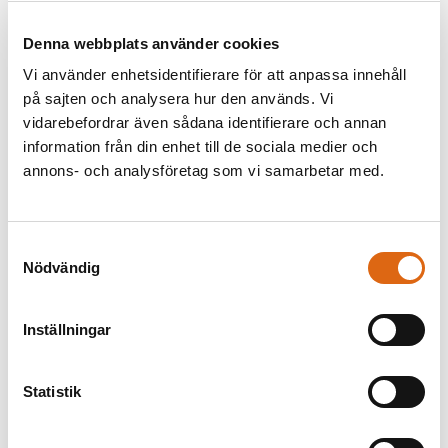
Denna webbplats använder cookies
Vi använder enhetsidentifierare för att anpassa innehåll
på sajten och analysera hur den används. Vi
vidarebefordrar även sådana identifierare och annan
information från din enhet till de sociala medier och
annons- och analysföretag som vi samarbetar med.
Samtyckesval
Nödvändig
En mirakulös mässa assisterad
av Sankt Kristoffer och
Bebådelsen. Till höger, Sankta
donatorn och hans familj
Inställningar
Katarina av Sienna i tillbedjan
Francesco Vanni (- 1610)
Francesco Vanni (- 1610)
Statistik