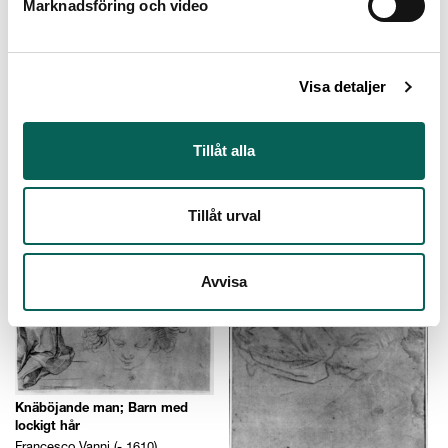
Marknadsföring och video
Visa detaljer
Tillåt alla
Knäböjande bedjande yngling;
Etuder till Fortuna, Lucrezia, En
Handstudier
gubbe. Af Francesco Vanni.
Francesco Vanni (- 1610)
Francesco Vanni (- 1610)
Tillåt urval
Avvisa
Knäböjande man; Barn med
lockigt hår
Francesco Vanni (- 1610)