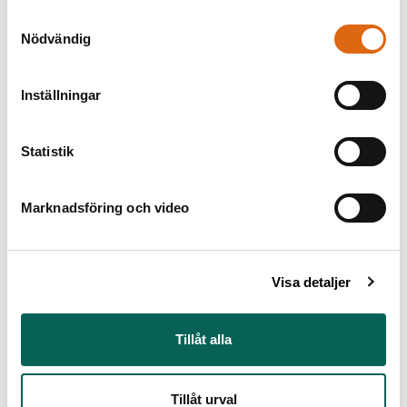
Samtyckesval
Nödvändig
Inställningar
Statistik
Marknadsföring och video
Mansporträtt
Lorenzo Lotto (1480 - 1556)
Porträtt av en kardinal
Lorenzo Lotto (1480 - 1556)
Visa detaljer
Tillåt alla
Tillåt urval