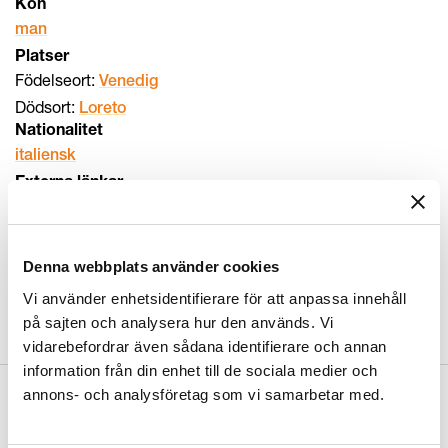
Kön
man
Platser
Födelseort:
Venedig
Dödsort:
Loreto
Nationalitet
italiensk
Externa länkar
KulturNav:
http://kulturnav.org/ed2fbc98-f7e0-45f0-
92a9-d3a52ecd295d
Wikidata:
http://www.wikidata.org/entity/Q310973
Denna webbplats använder cookies
VIAF:
http://viaf.org/viaf/22165049
Vi använder enhetsidentifierare för att anpassa innehåll
ULAN:
http://vocab.getty.edu/ulan/500015631
på sajten och analysera hur den används. Vi
vidarebefordrar även sådana identifierare och annan
information från din enhet till de sociala medier och
annons- och analysföretag som vi samarbetar med.
Relaterade objekt
(
3
)