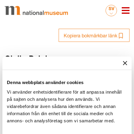
SV
Kopiera bokmärkbar länk
Giulio Paigi
(1571 - 1635)
Denna webbplats använder cookies
Vi använder enhetsidentifierare för att anpassa innehåll
Namnvarianter
auktoriserad namnform: Giulio Paigi
på sajten och analysera hur den används. Vi
vidarebefordrar även sådana identifierare och annan
Datum
Levnadsår: 1571 - 1635
information från din enhet till de sociala medier och
Död: Död 1635
annons- och analysföretag som vi samarbetar med.
Född: Född 1571