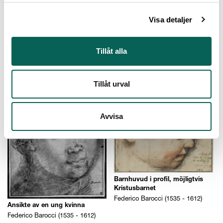
Visa detaljer
Änglar bär Madonnan och
barnet på hennes hus till Loreto
Tillåt alla
Federico Barocci (1535 - 1612)
Ansikte av en ung kvinna
Federico Barocci (1535 - 1612)
Tillåt urval
Avvisa
Barnhuvud i profil, möjligtvis
Kristusbarnet
Federico Barocci (1535 - 1612)
Ansikte av en ung kvinna
Federico Barocci (1535 - 1612)