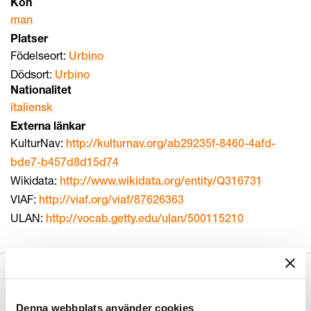
Kön
man
Platser
Födelseort:
Urbino
Dödsort:
Urbino
Nationalitet
italiensk
Externa länkar
KulturNav:
http://kulturnav.org/ab29235f-8460-4afd-
bde7-b457d8d15d74
Wikidata:
http://www.wikidata.org/entity/Q316731
VIAF:
http://viaf.org/viaf/87626363
ULAN:
http://vocab.getty.edu/ulan/500115210
Relaterade objekt
(
58
)
Denna webbplats använder cookies