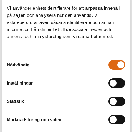
Vi använder enhetsidentifierare för att anpassa innehåll
på sajten och analysera hur den används. Vi
vidarebefordrar även sådana identifierare och annan
information från din enhet till de sociala medier och
annons- och analysföretag som vi samarbetar med.
Samtyckesval
Aeneas flykt från Troja
Nödvändig
Okänd
Ängeln
Federico Barocci (1535 - 1612)
Inställningar
Statistik
Marknadsföring och video