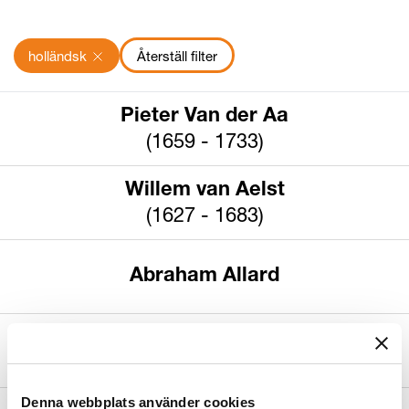
Platsinformation
holländsk
Återställ filter
Sök Platsinformation
Kön
Datering
Pieter Van der Aa
Sök Kön
(1659 - 1733)
Willem van Aelst
(1627 - 1683)
Abraham Allard
Hendrick van Anthonissen
(1605 - 1656)
Denna webbplats använder cookies