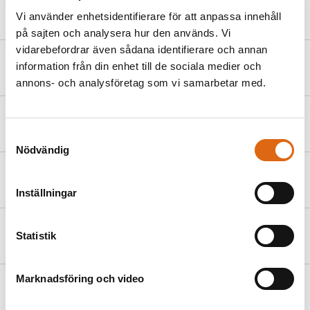
Arent Arentsz. (kallad Cabel)
Vi använder enhetsidentifierare för att anpassa innehåll
( - 1631)
på sajten och analysera hur den används. Vi
vidarebefordrar även sådana identifierare och annan
Pieter Jansz. van Asch
information från din enhet till de sociala medier och
(1603 - 1678)
annons- och analysföretag som vi samarbetar med.
Balthasar van der Ast
( - 1657)
Samtyckesval
Nödvändig
Hendrick Avercamp
(1585 - 1634)
Inställningar
Jacob Adriaensz. Backer
Statistik
(1608 - 1651)
Marknadsföring och video
Jan de Baen
(1633 - 1702)