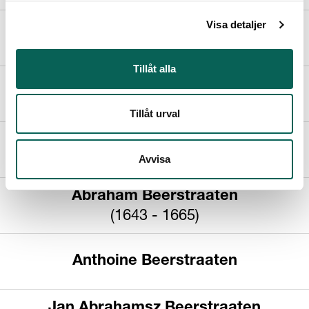
Visa detaljer
Barens (Bernardus) de Bailliu
(1641 - )
Tillåt alla
Ludolf Bakhuizen
(1631 - 1708)
Tillåt urval
David Beck
(1621 - 1656)
Avvisa
Abraham Beerstraaten
(1643 - 1665)
Anthoine Beerstraaten
Jan Abrahamsz Beerstraaten