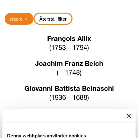
Platsinformation
etsare
Återställ filter
Sök Platsinformation
Kön
Datering
François Allix
Sök Kön
(1753 - 1794)
Joachim Franz Beich
( - 1748)
Giovanni Battista Beinaschi
(1936 - 1688)
Bernhard Beskow
(1837 - 1910)
Denna webbplats använder cookies