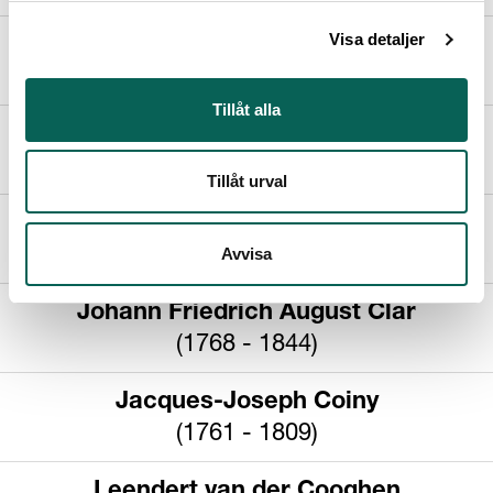
Visa detaljer
Giulio Carpioni
(1613 - 1678)
Tillåt alla
Francesco Casanova
(1727 - 1802)
Tillåt urval
Théophile Chauvel
(1831 - 1909)
Avvisa
Johann Friedrich August Clar
(1768 - 1844)
Jacques-Joseph Coiny
(1761 - 1809)
Leendert van der Cooghen