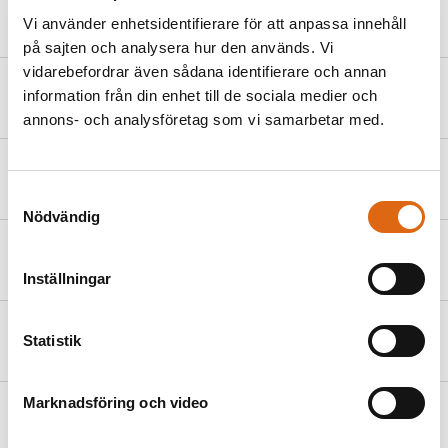
Karl Blechen
Vi använder enhetsidentifierare för att anpassa innehåll
(1798 - 1840)
på sajten och analysera hur den används. Vi
vidarebefordrar även sådana identifierare och annan
Louis Bouquet
information från din enhet till de sociala medier och
(1765 - 1814)
annons- och analysföretag som vi samarbetar med.
Joseph Brecheisen
(ca 1720 - )
Samtyckesval
Nödvändig
John Browne
(1741 - 1801)
Inställningar
Gunnar Börjeson
Statistik
(1877 - 1945)
Marknadsföring och video
Hermann Carmiencke
(1810 - 1867)