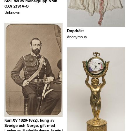
Stol, del av möbelgrupp NMK
place...
CXV 2191A-O
Unknown
Dates
Dopdräkt
Anonymous
Karl XV 1826-1872), kung av
Sverige och Norge, gift med