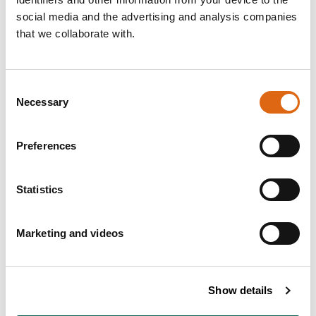
social media and the advertising and analysis companies
that we collaborate with.
Consent
Tekopp med fat med guldrand,
Necessary
Selection
A modell
Gustavsberg
Fat med Skansen Kronan,
Göteborg i rött och guld
Preferences
Wilhelm Kåge (1889 - 1960)
Statistics
Marketing and videos
Tekopp med fat med guldrand,
A modell
Gustavsberg
Show details
Fat med Skansen Kronan,
Göteborg i rött och guld