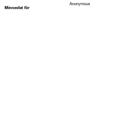
Kaffekopp utan fat med
guldrand, A modell
Gustavsberg
Oval relief: Pertinax
Anonymous
SHOW MORE
Contact information
Tel:
08-519 543 00
E-Mail:
info@nationalmuseum.se