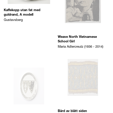
Weave North Vietnamese
Bård av blått siden
School Girl
Anonymous
Maria Adlercreutz (1936 - 2014)
Minnesfat för
Turisttrafikföreningen 1937
Gustavsberg
Duk
Anonymous