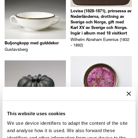
Lovisa (1828-1871), prinsessa av
Nederländerna, drottning av
Sverige och Norge, gift med
Karl XV av Sverige och Norge.
Ingår i album med 18 visitkort
Wilhelm Abraham Eurenius (1832
Buljongkopp med gulddekor
- 1892)
Gustavsberg
Fat med Skansen Kronan,
Göteborg i rött och guld
This website uses cookies
Wilhelm Kåge (1889 - 1960)
We use device identifiers to adapt the content of the site
Vase
and analyse how it is used. We also forward these
Anders Wissler (1869 - 1941)
identifiers and other information from your device to the