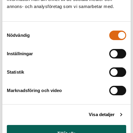
annons- och analysföretag som vi samarbetar med.
Äldre måleri
Måleri från 1800-talet
Samtyckesval
Se den äldre konsten
Se 1800-talskonsten
Nödvändig
som nu är utställd på
som nu är utställd på
Nationalmuseum.
Nationalmuseum.
Inställningar
Statistik
Marknadsföring och video
Miniatyrer
Skulptur
En av världens mest
Svensk och utländsk
Visa detaljer
betydelsefulla
skulptur från
samlingar.
renässansen och