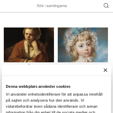
Vad finns på
Nytt i samlingarna
Nationalmuseum?
Samlingarna utvecklas
Höjdpunkter ur museets
ständigt. Vad har
Denna webbplats använder cookies
samlingar
tillkommit sedan sist?
Vi använder enhetsidentifierare för att anpassa innehåll
på sajten och analysera hur den används. Vi
vidarebefordrar även sådana identifierare och annan
information från din enhet till de sociala medier och