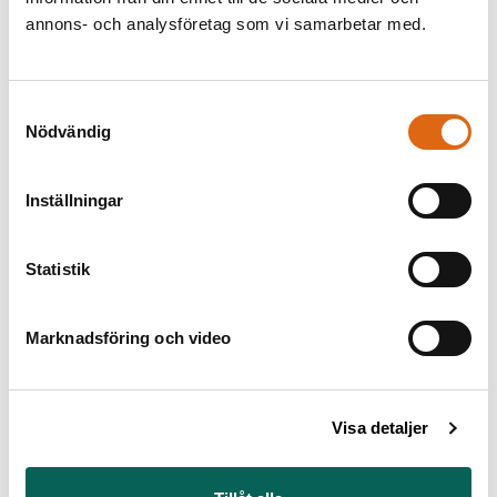
annons- och analysföretag som vi samarbetar med.
Äldre måleri
Måleri från 1800-talet
Samtyckesval
Se den äldre konsten
Se 1800-talskonsten
Nödvändig
som nu är utställd på
som nu är utställd på
Nationalmuseum.
Nationalmuseum.
Inställningar
Statistik
Marknadsföring och video
Miniatyrer
Skulptur
En av världens mest
Svensk och utländsk
Visa detaljer
betydelsefulla
skulptur från
samlingar.
renässansen och