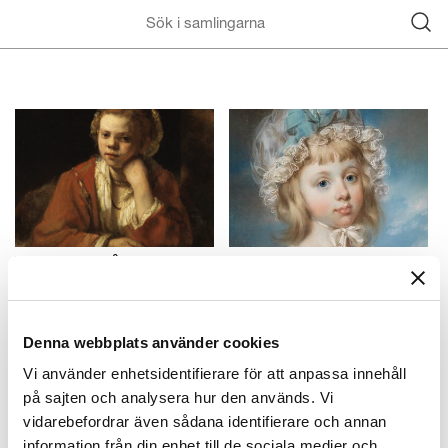
Vad finns på
Nytt i samlingarna
Nationalmuseum?
Samlingarna utvecklas
Höjdpunkter ur museets
ständigt. Vad har
Denna webbplats använder cookies
samlingar
tillkommit sedan sist?
Vi använder enhetsidentifierare för att anpassa innehåll
på sajten och analysera hur den används. Vi
vidarebefordrar även sådana identifierare och annan
information från din enhet till de sociala medier och