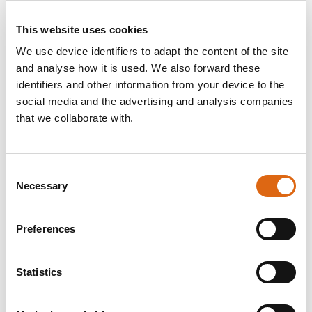
Datering
This website uses cookies
Utförd: Utf. ca 1765
We use device identifiers to adapt the content of the site
Material / Teknik
and analyse how it is used. We also forward these
Pastell på papper
identifiers and other information from your device to the
social media and the advertising and analysis companies
Mått
that we collaborate with.
h x b: Mått 62 x 51 cm
Inventarienummer
NMTiP 455
Consent
Necessary
Selection
Förvärv
Övertagande 1982 från Tessininstitutet, Paris
Preferences
Andra titlar
Titel (sv): Alexandre Antoine Roslin (1764-1799), g.m.
Statistics
Adelaïde Abraham, son till konstnären
Titel (en): Alexandre-Antoine Roslin, the Artist's son
Etikett (sv): Alexandre-Antoine Roslin, konstnärens son