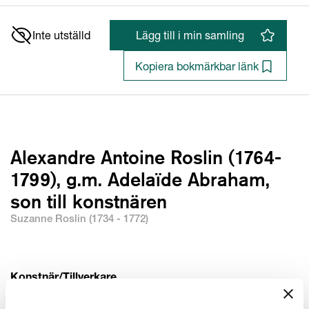
Inte utställd
Lägg till i min samling
Kopiera bokmärkbar länk
Alexandre Antoine Roslin (1764-
1799), g.m. Adelaïde Abraham,
son till konstnären
Suzanne Roslin (1734 - 1772)
Konstnär/Tillverkare
Konstnär
:
Suzanne Roslin (1734 - 1772)