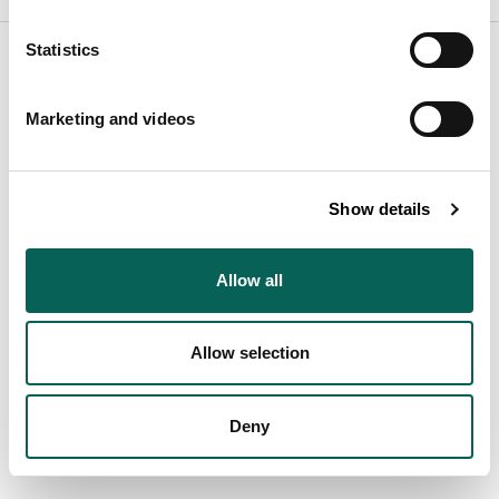
Statistics
Relaterade objekt
(
1
)
Marketing and videos
Show details
Allow all
Allow selection
Stilleben med blomstervas och
lerkrus
Deny
Olga Nyblom (1872 - 1955)