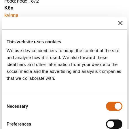
Född: Född 1872
Kön
kvinna
Platser
Födelseort:
Göteborg
Dödsort:
Storängen
This website uses cookies
Nationalitet
We use device identifiers to adapt the content of the site
svensk
and analyse how it is used. We also forward these
Relaterade personer
identifiers and other information from your device to the
Mor till:
Helena Nyblom (1903 - 1947)
social media and the advertising and analysis companies
Maka till:
Lennart Nyblom (1872 - 1947)
that we collaborate with.
Biografi
Biografi: Olga Nyblom
Externa länkar
Consent
KulturNav:
http://kulturnav.org/f04fd1f9-bd9a-4140-
Necessary
Selection
b0d0-5e5f4fd62d98
Wikidata:
http://www.wikidata.org/entity/Q4970527
Preferences