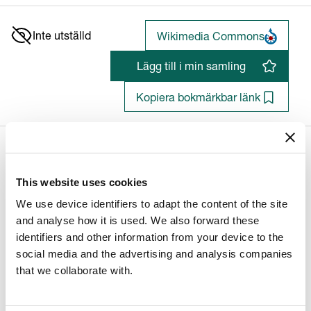
Inte utställd
Wikimedia Commons
Lägg till i min samling
Kopiera bokmärkbar länk
This website uses cookies
Mars och Minerva
We use device identifiers to adapt the content of the site
David Klöcker Ehrenstrahl (1628 - 1698), Hans ateljé
and analyse how it is used. We also forward these
identifiers and other information from your device to the
social media and the advertising and analysis companies
Konstnär/Tillverkare
that we collaborate with.
Konstnär
:
David Klöcker Ehrenstrahl (1628 - 1698), Hans
ateljé